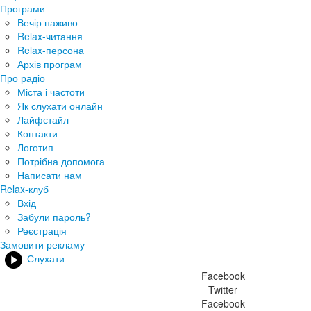
Програми
Вечір наживо
Relax-читання
Relax-персона
Архів програм
Про радіо
Міста і частоти
Як слухати онлайн
Лайфстайл
Контакти
Логотип
Потрібна допомога
Написати нам
Relax-клуб
Вхід
Забули пароль?
Реєстрація
Замовити рекламу
Слухати
Facebook
Twitter
Facebook