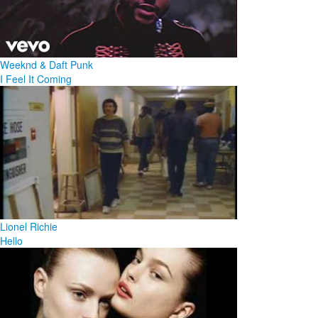
Weeknd & Daft Punk
I Feel It Coming
Lionel Richie
Hello