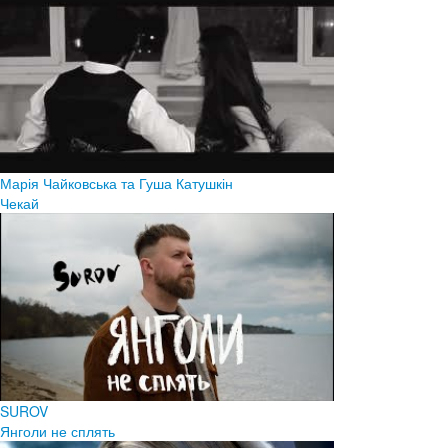
Марія Чайковська та Гуша Катушкін
Чекай
SUROV
Янголи не сплять