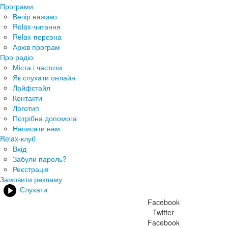
Програми
Вечір наживо
Relax-читання
Relax-персона
Архів програм
Про радіо
Міста і частоти
Як слухати онлайн
Лайфстайл
Контакти
Логотип
Потрібна допомога
Написати нам
Relax-клуб
Вхід
Забули пароль?
Реєстрація
Замовити рекламу
Слухати
Facebook
Twitter
Facebook