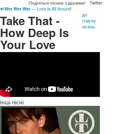
Поділіться піснею з друзями!
Twitter
🔊
Wet Wet Wet
— Love Is All Around
до
Take That -
списку
пісень
How Deep Is
Your Love
Інші пісні