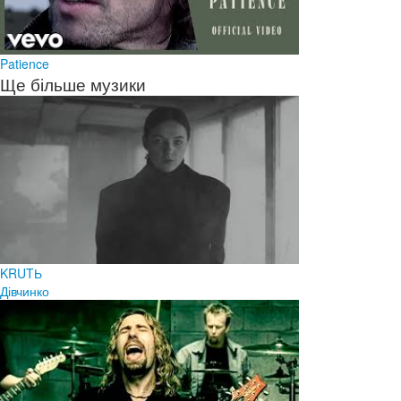
Patience
Ще більше музики
KRUTЬ
Дівчинко