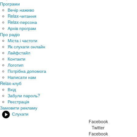
Програми
Вечір наживо
Relax-читання
Relax-персона
Архів програм
Про радіо
Міста і частоти
Як слухати онлайн
Лайфстайл
Контакти
Логотип
Потрібна допомога
Написати нам
Relax-клуб
Вхід
Забули пароль?
Реєстрація
Замовити рекламу
Слухати
Facebook
Twitter
Facebook