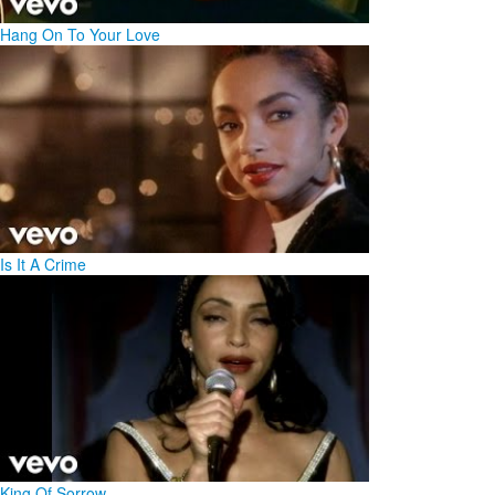
Hang On To Your Love
Is It A Crime
King Of Sorrow