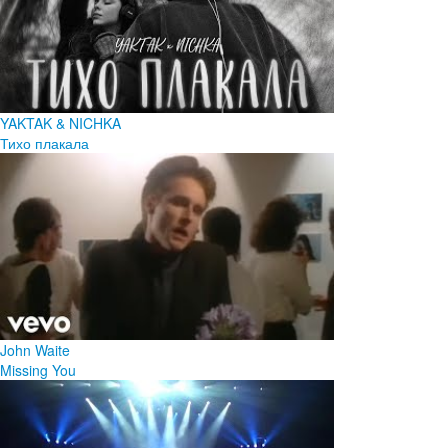
YAKTAK & NICHKA
Тихо плакала
John Waite
Missing You