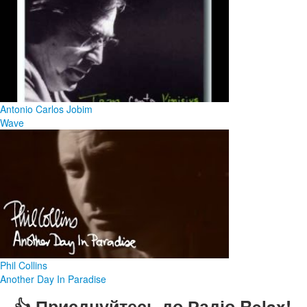
Antonio Carlos Jobim
Wave
Phil Collins
Another Day In Paradise
👍 Приєднуйтесь до Радіо Relax!