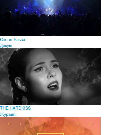
Океан Ельзи
Дякую
THE HARDKISS
Журавлі