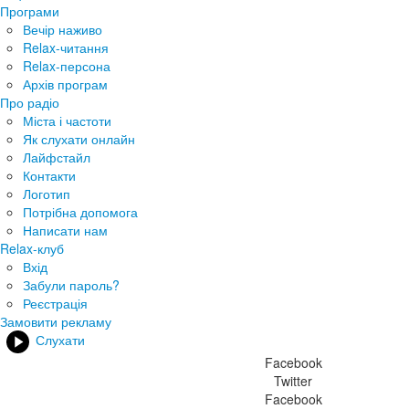
Програми
Вечір наживо
Relax-читання
Relax-персона
Архів програм
Про радіо
Міста і частоти
Як слухати онлайн
Лайфстайл
Контакти
Логотип
Потрібна допомога
Написати нам
Relax-клуб
Вхід
Забули пароль?
Реєстрація
Замовити рекламу
Слухати
Facebook
Twitter
Facebook