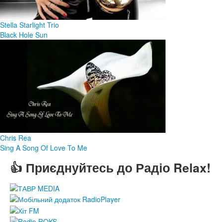
Stella Starlight Trio
Black Hole Sun
Chris Rea
Sing A Song Of Love To Me
👍 Приєднуйтесь до Радіо Relax!