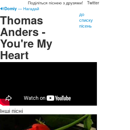
Поділіться піснею з друзями!
Twitter
🔊
Domiy
— Нагадай
до
Thomas
списку
пісень
Anders -
You're My
Heart
Інші пісні