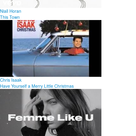
Niall Horan
This Town
Chris Isaak
Have Yourself a Merry Little Christmas