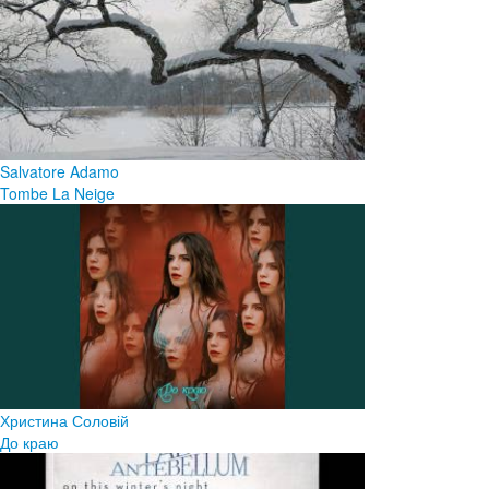
Salvatore Adamo
Tombe La Neige
Христина Соловій
До краю