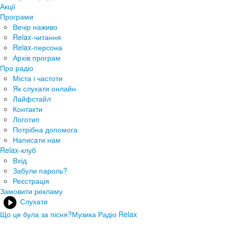
Акції
Програми
Вечір наживо
Relax-читання
Relax-персона
Архів програм
Про радіо
Міста і частоти
Як слухати онлайн
Лайфстайл
Контакти
Логотип
Потрібна допомога
Написати нам
Relax-клуб
Вхід
Забули пароль?
Реєстрація
Замовити рекламу
Слухати
Що це була за пісня?
Музика Радіо Relax