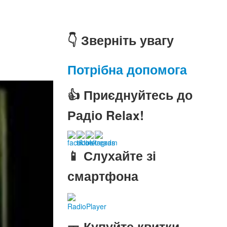
👇 Зверніть увагу
Потрібна допомога
👍 Приєднуйтесь до
Радіо Relax!
📱 Слухайте зі
смартфона
RadioPlayer
🎫 Купуйте квитки