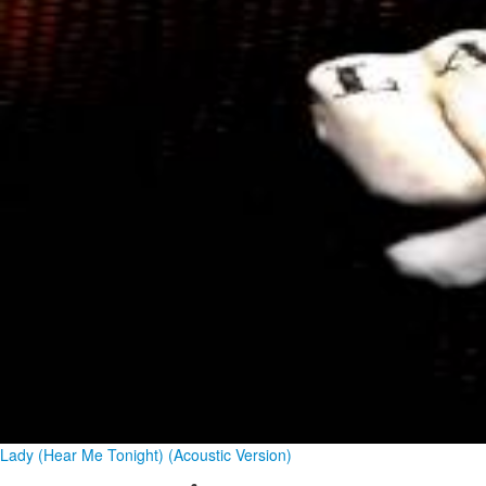
Lady (Hear Me Tonight) (Acoustic Version)