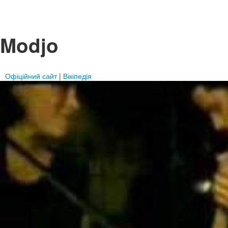
Modjo
Офіційний сайт
|
Вікіпедія