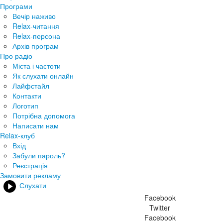
Програми
Вечір наживо
Relax-читання
Relax-персона
Архів програм
Про радіо
Міста і частоти
Як слухати онлайн
Лайфстайл
Контакти
Логотип
Потрібна допомога
Написати нам
Relax-клуб
Вхід
Забули пароль?
Реєстрація
Замовити рекламу
Слухати
Facebook
Twitter
Facebook