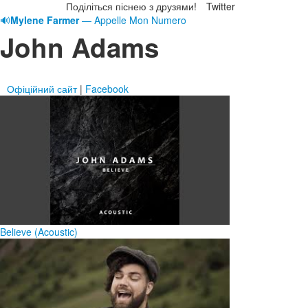
Поділіться піснею з друзями!
Twitter
🔊
Mylene Farmer
— Appelle Mon Numero
John Adams
Офіційний сайт
|
Facebook
Believe (Acoustic)