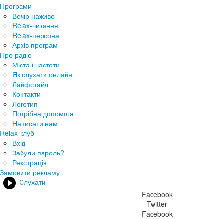
Програми
Вечір наживо
Relax-читання
Relax-персона
Архів програм
Про радіо
Міста і частоти
Як слухати онлайн
Лайфстайл
Контакти
Логотип
Потрібна допомога
Написати нам
Relax-клуб
Вхід
Забули пароль?
Реєстрація
Замовити рекламу
Слухати
Facebook
Twitter
Facebook