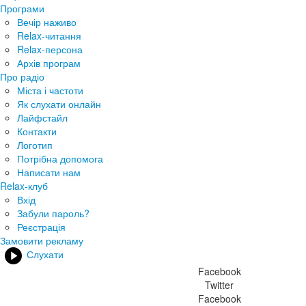
Програми
Вечір наживо
Relax-читання
Relax-персона
Архів програм
Про радіо
Міста і частоти
Як слухати онлайн
Лайфстайл
Контакти
Логотип
Потрібна допомога
Написати нам
Relax-клуб
Вхід
Забули пароль?
Реєстрація
Замовити рекламу
Слухати
Facebook
Twitter
Facebook