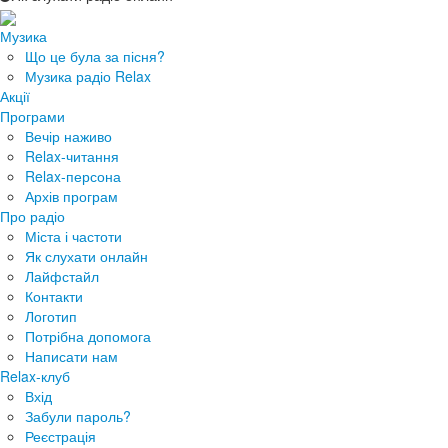
Музика
Що це була за пісня?
Музика радіо Relax
Акції
Програми
Вечір наживо
Relax-читання
Relax-персона
Архів програм
Про радіо
Міста і частоти
Як слухати онлайн
Лайфстайл
Контакти
Логотип
Потрібна допомога
Написати нам
Relax-клуб
Вхід
Забули пароль?
Реєстрація