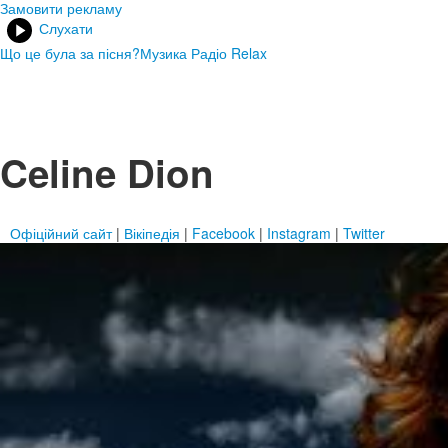
Замовити рекламу
Слухати
Що це була за пісня?
Музика Радіо Relax
Celine Dion
Офіційний сайт
|
Вікіпедія
|
Facebook
|
Instagram
|
Twitter