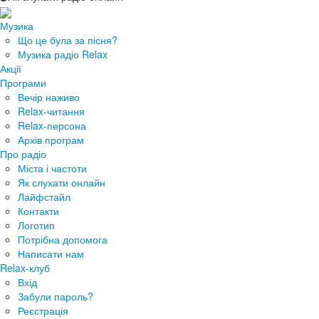
Музика
Що це була за пісня?
Музика радіо Relax
Акції
Програми
Вечір наживо
Relax-читання
Relax-персона
Архів програм
Про радіо
Міста і частоти
Як слухати онлайн
Лайфстайл
Контакти
Логотип
Потрібна допомога
Написати нам
Relax-клуб
Вхід
Забули пароль?
Реєстрація