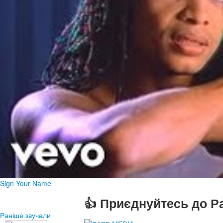
Sign Your Name
👍 Приєднуйтесь до Ра
Раніше звучали