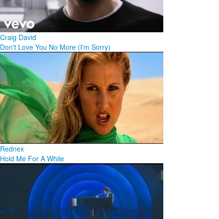
Craig David
Don't Love You No More (I'm Sorry)
Rednex
Hold Me For A While