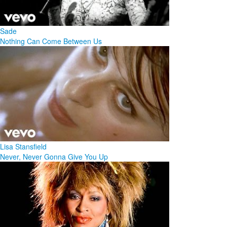
Sade
Nothing Can Come Between Us
Lisa Stansfield
Never, Never Gonna Give You Up