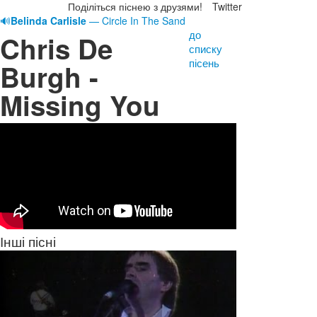
Поділіться піснею з друзями!
Twitter
🔊
Belinda Carlisle
— Circle In The Sand
до
Chris De
списку
пісень
Burgh -
Missing You
Інші пісні