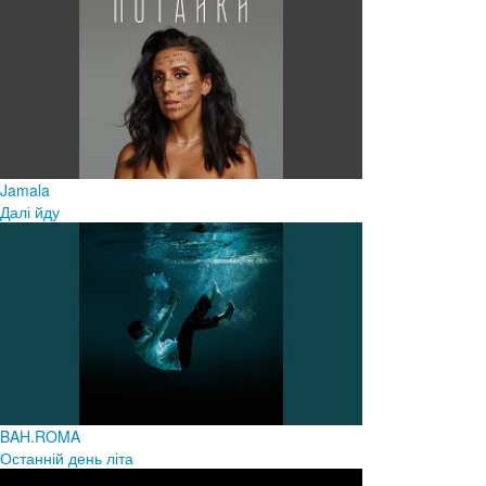
Jamala
Далі йду
BAH.ROMA
Останній день літа