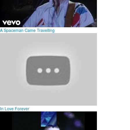
A Spaceman Came Travelling
In Love Forever