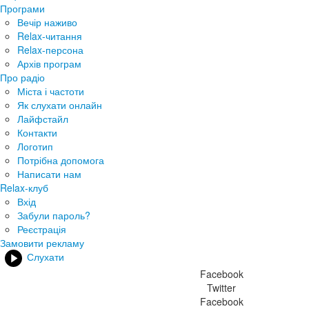
Програми
Вечір наживо
Relax-читання
Relax-персона
Архів програм
Про радіо
Міста і частоти
Як слухати онлайн
Лайфстайл
Контакти
Логотип
Потрібна допомога
Написати нам
Relax-клуб
Вхід
Забули пароль?
Реєстрація
Замовити рекламу
Слухати
Facebook
Twitter
Facebook