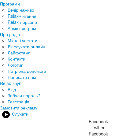
Програми
Вечір наживо
Relax-читання
Relax-персона
Архів програм
Про радіо
Міста і частоти
Як слухати онлайн
Лайфстайл
Контакти
Логотип
Потрібна допомога
Написати нам
Relax-клуб
Вхід
Забули пароль?
Реєстрація
Замовити рекламу
Слухати
Facebook
Twitter
Facebook