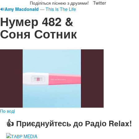
Поділіться піснею з друзями!
Twitter
🔊
Amy Macdonald
— This Is The Life
Нумер 482 &
Соня Сотник
По водi
👍 Приєднуйтесь до Радіо Relax!