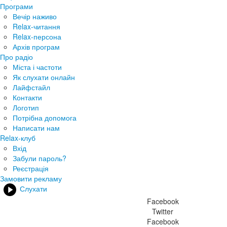
Програми
Вечір наживо
Relax-читання
Relax-персона
Архів програм
Про радіо
Міста і частоти
Як слухати онлайн
Лайфстайл
Контакти
Логотип
Потрібна допомога
Написати нам
Relax-клуб
Вхід
Забули пароль?
Реєстрація
Замовити рекламу
Слухати
Facebook
Twitter
Facebook