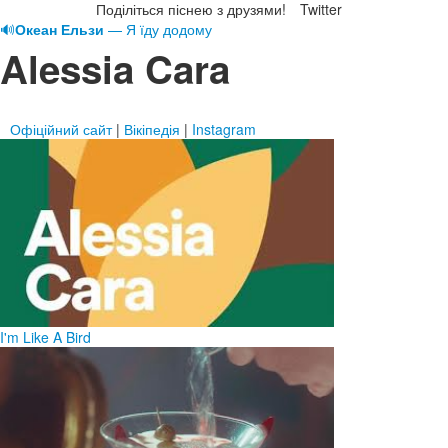
Поділіться піснею з друзями!
Twitter
🔊
Океан Ельзи
— Я їду додому
Alessia Cara
Офіційний сайт
|
Вікіпедія
|
Instagram
I'm Like A Bird