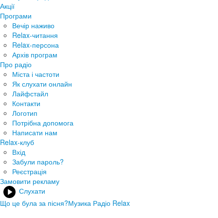
Акції
Програми
Вечір наживо
Relax-читання
Relax-персона
Архів програм
Про радіо
Міста і частоти
Як слухати онлайн
Лайфстайл
Контакти
Логотип
Потрібна допомога
Написати нам
Relax-клуб
Вхід
Забули пароль?
Реєстрація
Замовити рекламу
Слухати
Що це була за пісня?
Музика Радіо Relax