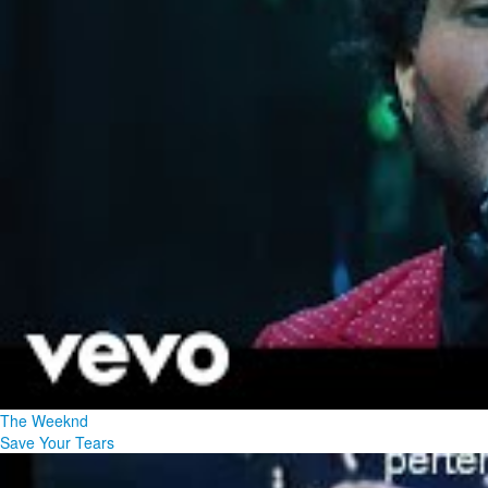
The Weeknd
Save Your Tears