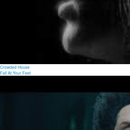
Crowded House
Fall At Your Feet