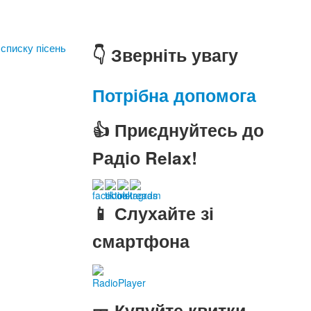
 списку пісень
👇 Зверніть увагу
Потрібна допомога
👍 Приєднуйтесь до
Радіо Relax!
📱 Слухайте зі
смартфона
RadioPlayer
🎫 Купуйте квитки