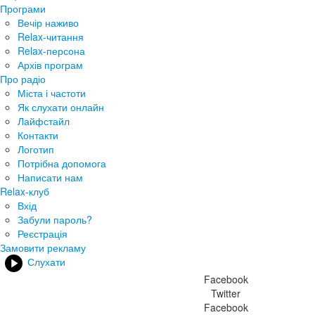
Програми
Вечір наживо
Relax-читання
Relax-персона
Архів програм
Про радіо
Міста і частоти
Як слухати онлайн
Лайфстайл
Контакти
Логотип
Потрібна допомога
Написати нам
Relax-клуб
Вхід
Забули пароль?
Реєстрація
Замовити рекламу
Слухати
Facebook
Twitter
Facebook