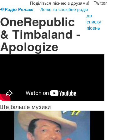
Поділіться піснею з друзями!
Twitter
🔊
Радіо Релакс
— Легке та спокійне радіо
до
OneRepublic
списку
пісень
& Timbaland -
Apologize
Ще більше музики