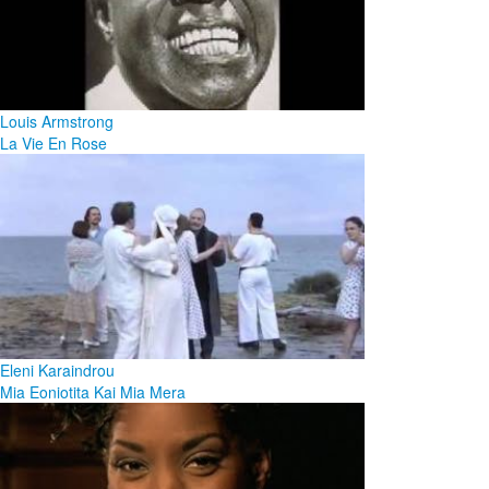
Louis Armstrong
La Vie En Rose
Eleni Karaindrou
Mia Eoniotita Kai Mia Mera