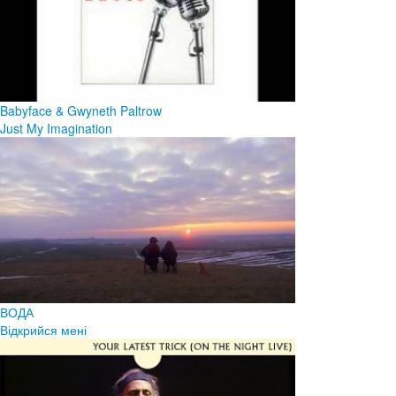
Babyface & Gwyneth Paltrow
Just My Imagination
ВОДА
Відкрийся мені