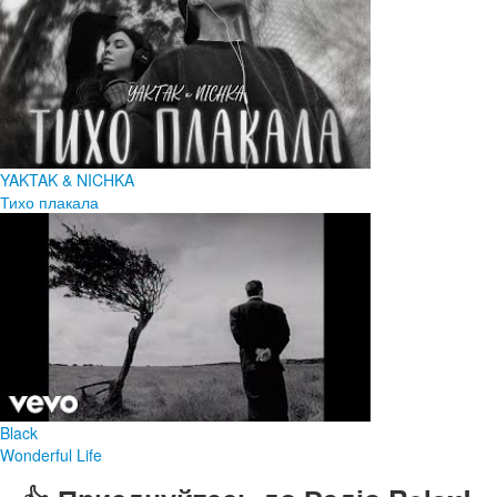
YAKTAK & NICHKA
Тихо плакала
Black
Wonderful Life