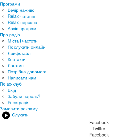
Програми
Вечір наживо
Relax-читання
Relax-персона
Архів програм
Про радіо
Міста і частоти
Як слухати онлайн
Лайфстайл
Контакти
Логотип
Потрібна допомога
Написати нам
Relax-клуб
Вхід
Забули пароль?
Реєстрація
Замовити рекламу
Слухати
Facebook
Twitter
Facebook