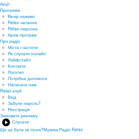
Акції
Програми
Вечір наживо
Relax-читання
Relax-персона
Архів програм
Про радіо
Міста і частоти
Як слухати онлайн
Лайфстайл
Контакти
Логотип
Потрібна допомога
Написати нам
Relax-клуб
Вхід
Забули пароль?
Реєстрація
Замовити рекламу
Слухати
Що це була за пісня?
Музика Радіо Relax