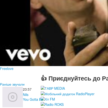
Freelove
👍 Приєднуйтесь до Ра
Раніше звучали
23:57
Nils
You Gotta Be