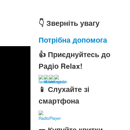
👇 Зверніть увагу
Потрібна допомога
👍 Приєднуйтесь до
Радіо Relax!
📱 Слухайте зі
смартфона
RadioPlayer
🎫 Купуйте квитки