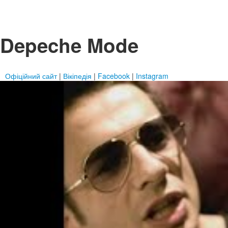
Depeche Mode
Офіційний сайт
|
Вікіпедія
|
Facebook
|
Instagram