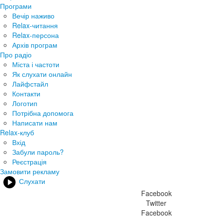
Програми
Вечір наживо
Relax-читання
Relax-персона
Архів програм
Про радіо
Міста і частоти
Як слухати онлайн
Лайфстайл
Контакти
Логотип
Потрібна допомога
Написати нам
Relax-клуб
Вхід
Забули пароль?
Реєстрація
Замовити рекламу
Слухати
Facebook
Twitter
Facebook