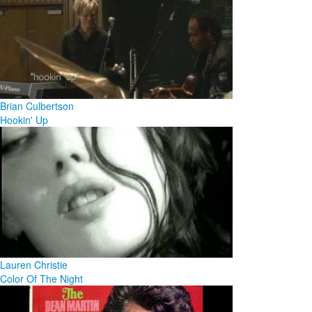
Brian Culbertson
Hookin' Up
Lauren Christie
Color Of The Night