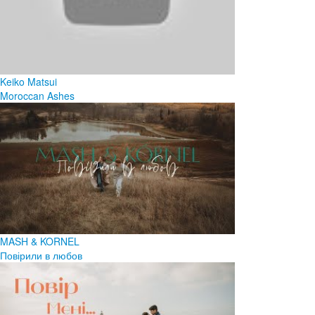
Keiko Matsui
Moroccan Ashes
MASH & KORNEL
Повірили в любов