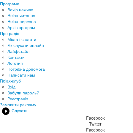
Програми
Вечір наживо
Relax-читання
Relax-персона
Архів програм
Про радіо
Міста і частоти
Як слухати онлайн
Лайфстайл
Контакти
Логотип
Потрібна допомога
Написати нам
Relax-клуб
Вхід
Забули пароль?
Реєстрація
Замовити рекламу
Слухати
Facebook
Twitter
Facebook