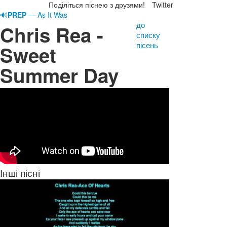
Поділіться піснею з друзями!
Twitter
🔊
PREP
— As It Was
до
Chris Rea -
списку
пісень
Sweet
Summer Day
Інші пісні