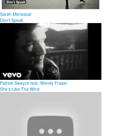
Sarah Menescal
Don't Speak
Patrick Swayze feat. Wendy Fraser
She's Like The Wind