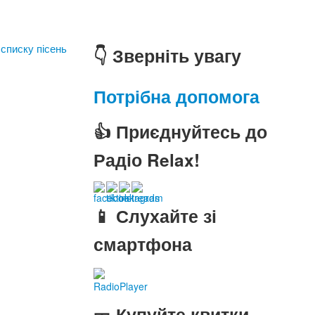
 списку пісень
👇 Зверніть увагу
Потрібна допомога
👍 Приєднуйтесь до
Радіо Relax!
📱 Слухайте зі
смартфона
RadioPlayer
🎫 Купуйте квитки