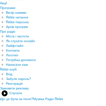
Акції
Програми
Вечір наживо
Relax-читання
Relax-персона
Архів програм
Про радіо
Міста і частоти
Як слухати онлайн
Лайфстайл
Контакти
Логотип
Потрібна допомога
Написати нам
Relax-клуб
Вхід
Забули пароль?
Реєстрація
Замовити рекламу
Слухати
Що це була за пісня?
Музика Радіо Relax