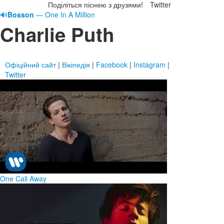
Поділіться піснею з друзями!
Twitter
🔊
Bosson
— One In A Million
Charlie Puth
Офіційний сайт
|
Вікіпедія
|
Facebook
|
Instagram
|
Twitter
One Call Away