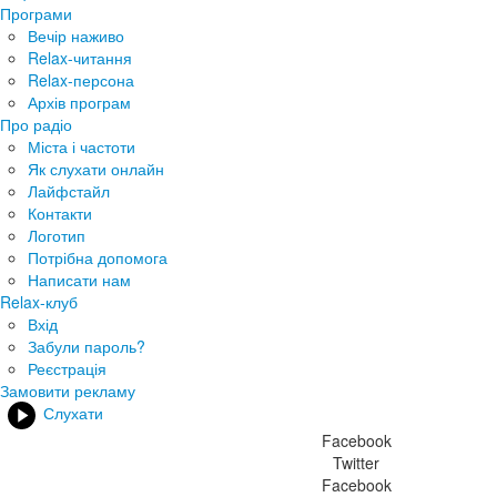
Програми
Вечір наживо
Relax-читання
Relax-персона
Архів програм
Про радіо
Міста і частоти
Як слухати онлайн
Лайфстайл
Контакти
Логотип
Потрібна допомога
Написати нам
Relax-клуб
Вхід
Забули пароль?
Реєстрація
Замовити рекламу
Слухати
Facebook
Twitter
Facebook