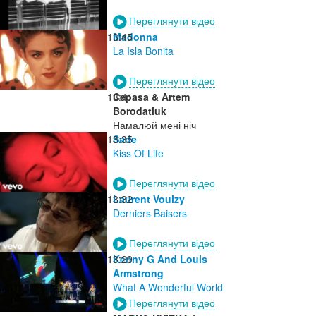
Переглянути відео
13:45
Madonna
La Isla Bonita
Переглянути відео
13:41
Cepasa & Artem
Borodatiuk
Намалюй мені ніч
13:35
Sade
Kiss Of Life
Переглянути відео
13:32
Laurent Voulzy
Derniers Baisers
Переглянути відео
13:29
Kenny G And Louis
Armstrong
What A Wonderful World
Переглянути відео