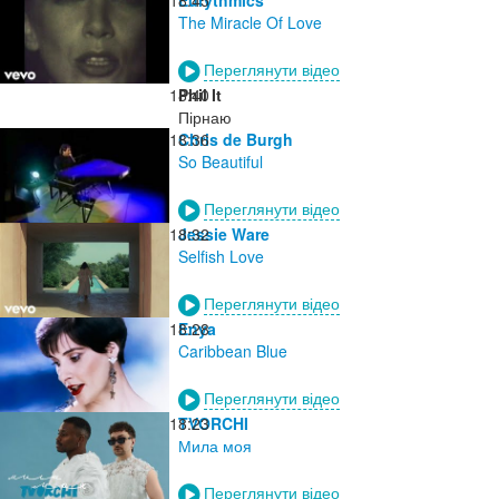
The Miracle Of Love
Переглянути відео
18:40
Phil It
Пірнаю
18:36
Chris de Burgh
So Beautiful
Переглянути відео
18:32
Jessie Ware
Selfish Love
Переглянути відео
18:28
Enya
Caribbean Blue
Переглянути відео
18:23
TVORCHI
Мила моя
Переглянути відео