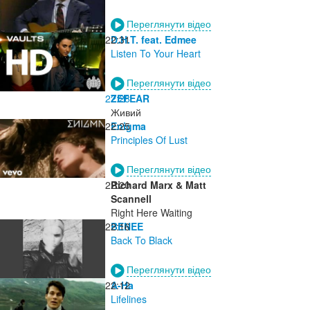
Переглянути відео
22:31
D.H.T. feat. Edmee
Listen To Your Heart
Переглянути відео
22:28
ZEFEAR
Живий
22:25
Enigma
Principles Of Lust
Переглянути відео
22:20
Richard Marx & Matt
Scannell
Right Here Waiting
22:16
BENEE
Back To Black
Переглянути відео
22:12
A-Ha
Lifelines