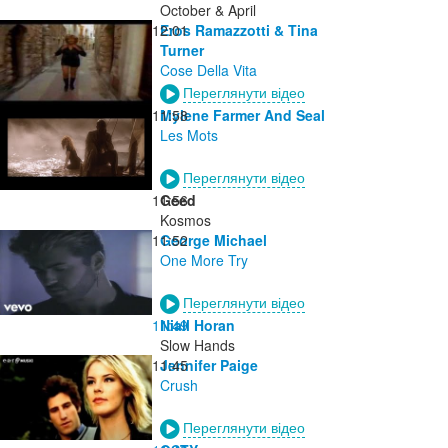
October & April
12:01
Eros Ramazzotti & Tina
Turner
Cose Della Vita
Переглянути відео
11:58
Mylene Farmer And Seal
Les Mots
Переглянути відео
11:56
Geed
Kosmos
11:52
George Michael
One More Try
Переглянути відео
11:49
Niall Horan
Slow Hands
11:45
Jennifer Paige
Crush
Переглянути відео