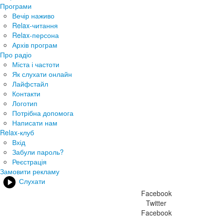
Програми
Вечір наживо
Relax-читання
Relax-персона
Архів програм
Про радіо
Міста і частоти
Як слухати онлайн
Лайфстайл
Контакти
Логотип
Потрібна допомога
Написати нам
Relax-клуб
Вхід
Забули пароль?
Реєстрація
Замовити рекламу
Слухати
Facebook
Twitter
Facebook