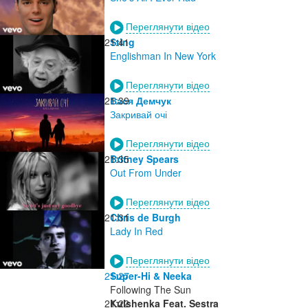
Переглянути відео
21:41
Sting
Englishman In New York
Переглянути відео
21:39
Вася Демчук
Закривай очі
Переглянути відео
21:35
Britney Spears
Out From Under
Переглянути відео
21:31
Chris de Burgh
Lady In Red
Переглянути відео
21:27
Super-Hi & Neeka
Following The Sun
21:22
Kulshenka Feat. Sestra