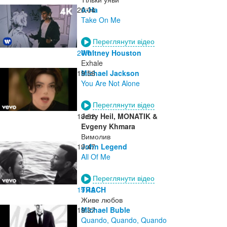
20:04
A-Ha
Take On Me
Переглянути відео
20:01
Whitney Houston
Exhale
19:56
Michael Jackson
You Are Not Alone
Переглянути відео
19:52
Jerry Heil, MONATIK &
Evgeny Khmara
Вимолив
19:47
John Legend
All Of Me
Переглянути відео
19:42
TRACH
Живе любов
19:37
Michael Buble
Quando, Quando, Quando