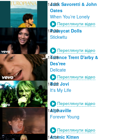
14:36
Jack Savoretti & John
Oates
When You’re Lonely
Переглянути відео
14:33
Pussycat Dolls
Stickwitu
Переглянути відео
14:28
Terence Trent D'arby &
Des'ree
Delicate
Переглянути відео
14:22
Bon Jovi
It's My Life
Переглянути відео
14:19
Alphaville
Forever Young
Переглянути відео
14:14
Atomic Kitten