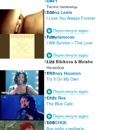
11:40
OSTY
Тисячі таємниць
11:35
Donna Lewis
I Love You Always Forever
Переглянути відео
11:28
Pomplamoose
I Will Survive + This Love
Переглянути відео
11:22
Liza Bibikova & Moishe
Нелюбов
11:17
Whitney Houston
Try It On My Own
Переглянути відео
11:13
Chris Rea
The Blue Cafe
Переглянути відео
11:08
SOBCHUK
Все роби з любов'ю