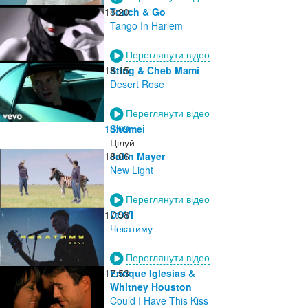
18:20
Touch & Go
Tango In Harlem
Переглянути відео
18:15
Sting & Cheb Mami
Desert Rose
Переглянути відео
18:09
Shumei
Цілуй
18:06
John Mayer
New Light
Переглянути відео
17:58
DOVI
Чекатиму
Переглянути відео
17:53
Enrique Iglesias &
Whitney Houston
Could I Have This Kiss