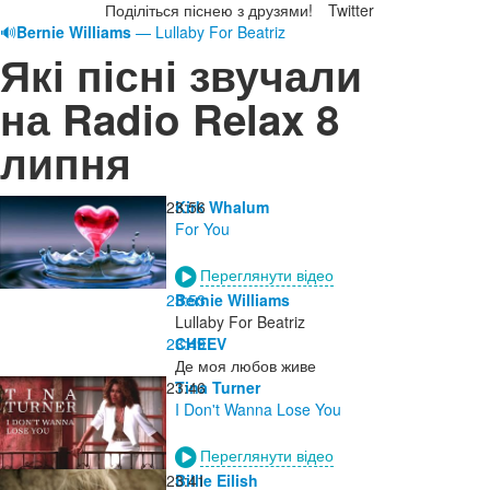
Поділіться піснею з друзями!
Twitter
🔊
Bernie Williams
— Lullaby For Beatriz
Які пісні звучали
на Radio Relax 8
липня
23:56
Kirk Whalum
For You
Переглянути відео
23:53
Bernie Williams
Lullaby For Beatriz
23:49
CHEEV
Де моя любов живе
23:46
Tina Turner
I Don't Wanna Lose You
Переглянути відео
23:41
Billie Eilish