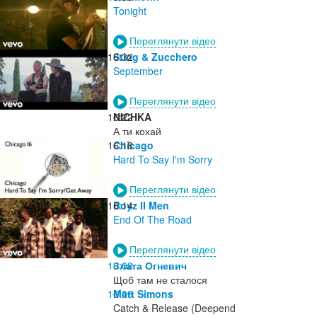
Tonight
Переглянути відео
16:32
Sting & Zucchero
September
Переглянути відео
16:22
NICHKA
А ти кохай
16:18
Chicago
Hard To Say I'm Sorry
Переглянути відео
16:14
Boyz II Men
End Of The Road
Переглянути відео
16:08
Злата Огневич
Щоб там не сталося
16:06
Matt Simons
Catch & Release (Deepend