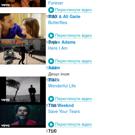
Forever
Переглянути відео
17:50
MAX & Ali Gatie
Butterflies
Переглянути відео
17:48
Bryan Adams
Here I Am
Переглянути відео
17:42
Adam
Дещо інше
17:37
Black
Wonderful Life
Переглянути відео
17:33
The Weeknd
Save Your Tears
Переглянути відео
17:29
TLC