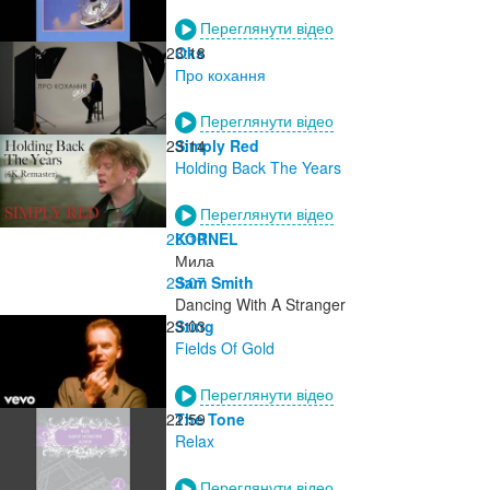
Переглянути відео
23:18
Oks
Про кохання
Переглянути відео
23:14
Simply Red
Holding Back The Years
Переглянути відео
23:10
KORNEL
Мила
23:07
Sam Smith
Dancing With A Stranger
23:03
Sting
Fields Of Gold
Переглянути відео
22:59
The Tone
Relax
Переглянути відео