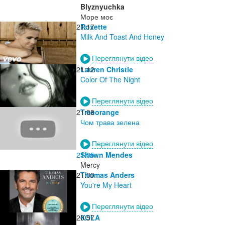
Blyznyuchka
Море моє
21:17
Roxette
Milk And Toast And Honey
Переглянути відео
21:12
Lauren Christie
Color Of The Night
Переглянути відео
21:08
Treeorange
Чом трава зелена
Переглянути відео
21:05
Shawn Mendes
Mercy
21:00
Thomas Anders
You're My Heart
Переглянути відео
20:57
KOLA