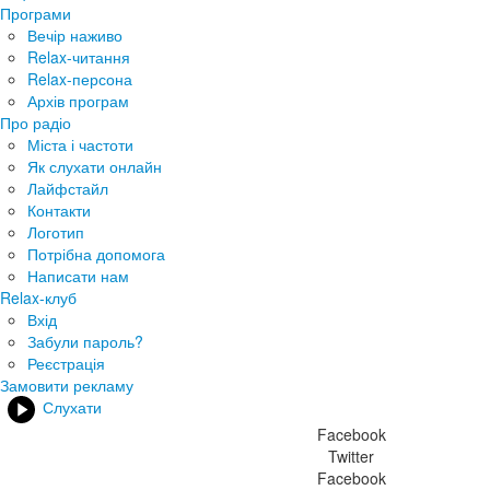
Програми
Вечір наживо
Relax-читання
Relax-персона
Архів програм
Про радіо
Міста і частоти
Як слухати онлайн
Лайфстайл
Контакти
Логотип
Потрібна допомога
Написати нам
Relax-клуб
Вхід
Забули пароль?
Реєстрація
Замовити рекламу
Слухати
Facebook
Twitter
Facebook