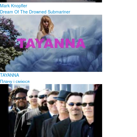
Mark Knopfler
Dream Of The Drowned Submariner
TAYANNA
Плачу і сміюся