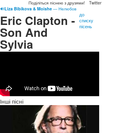
Поділіться піснею з друзями!
Twitter
🔊
Liza Bibikova & Moishe
— Нелюбов
до
Eric Clapton -
списку
пісень
Son And
Sylvia
Інші пісні