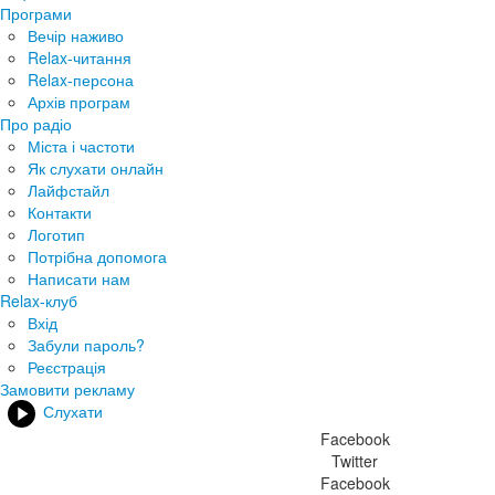
Програми
Вечір наживо
Relax-читання
Relax-персона
Архів програм
Про радіо
Міста і частоти
Як слухати онлайн
Лайфстайл
Контакти
Логотип
Потрібна допомога
Написати нам
Relax-клуб
Вхід
Забули пароль?
Реєстрація
Замовити рекламу
Слухати
Facebook
Twitter
Facebook