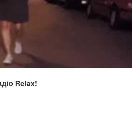
діо Relax!