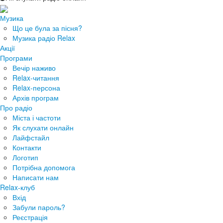
Музика
Що це була за пісня?
Музика радіо Relax
Акції
Програми
Вечір наживо
Relax-читання
Relax-персона
Архів програм
Про радіо
Міста і частоти
Як слухати онлайн
Лайфстайл
Контакти
Логотип
Потрібна допомога
Написати нам
Relax-клуб
Вхід
Забули пароль?
Реєстрація