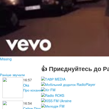
Missing
👍 Приєднуйтесь до Ра
Раніше звучали
16:57
Oks
Про кохання
16:54
Celine Dion