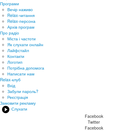
Програми
Вечір наживо
Relax-читання
Relax-персона
Архів програм
Про радіо
Міста і частоти
Як слухати онлайн
Лайфстайл
Контакти
Логотип
Потрібна допомога
Написати нам
Relax-клуб
Вхід
Забули пароль?
Реєстрація
Замовити рекламу
Слухати
Facebook
Twitter
Facebook