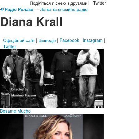
Поділіться піснею з друзями!
Twitter
🔊
Радіо Релакс
— Легке та спокійне радіо
Diana Krall
Офіційний сайт
|
Вікіпедія
|
Facebook
|
Instagram
|
Twitter
Besame Mucho