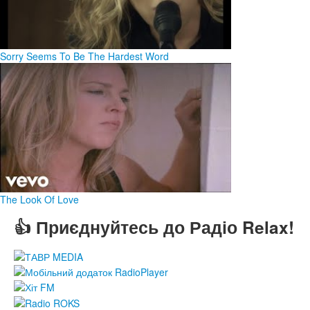
Sorry Seems To Be The Hardest Word
The Look Of Love
👍 Приєднуйтесь до Радіо Relax!