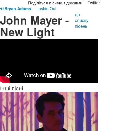
Поділіться піснею з друзями!
Twitter
🔊
Bryan Adams
— Inside Out
до
John Mayer -
списку
пісень
New Light
Інші пісні