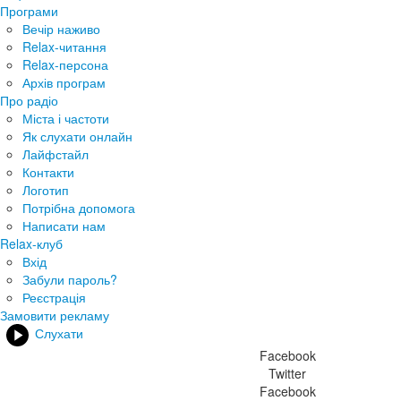
Програми
Вечір наживо
Relax-читання
Relax-персона
Архів програм
Про радіо
Міста і частоти
Як слухати онлайн
Лайфстайл
Контакти
Логотип
Потрібна допомога
Написати нам
Relax-клуб
Вхід
Забули пароль?
Реєстрація
Замовити рекламу
Слухати
Facebook
Twitter
Facebook