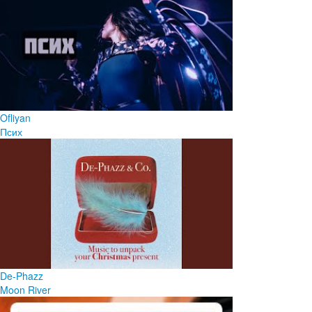
Ofliyan
Псих
De-Phazz
Moon River