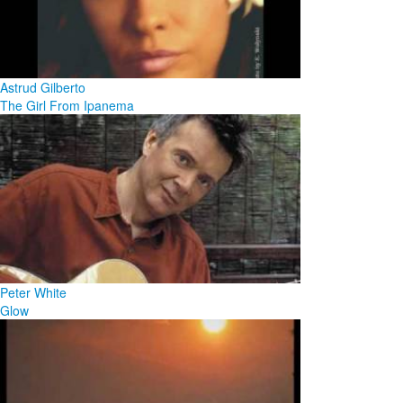
Astrud Gilberto
The Girl From Ipanema
Peter White
Glow