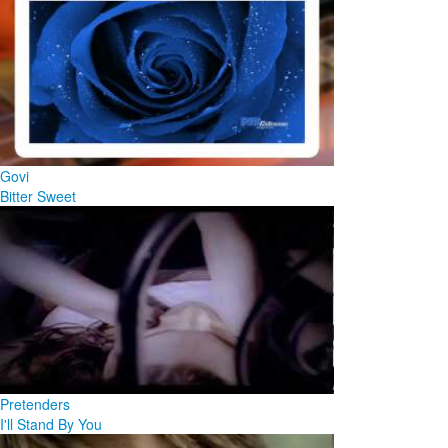
Govi
Bitter Sweet
Pretenders
I'll Stand By You