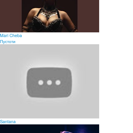
Mari Cheba
Пустоти
Santana