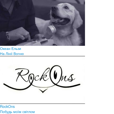
Океан Ельзи
На Лінії Вогню
RockOns
Побудь моїм світлом