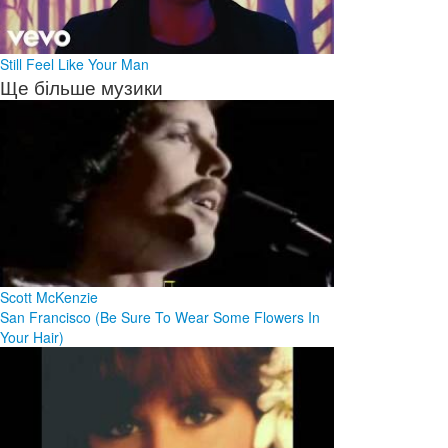
Still Feel Like Your Man
Ще більше музики
Scott McKenzie
San Francisco (Be Sure To Wear Some Flowers In
Your Hair)