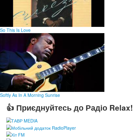
So This Is Love
Softly As In A Morning Sunrise
👍 Приєднуйтесь до Радіо Relax!