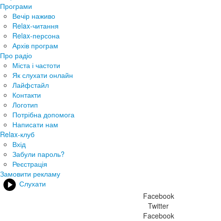
Програми
Вечір наживо
Relax-читання
Relax-персона
Архів програм
Про радіо
Міста і частоти
Як слухати онлайн
Лайфстайл
Контакти
Логотип
Потрібна допомога
Написати нам
Relax-клуб
Вхід
Забули пароль?
Реєстрація
Замовити рекламу
Слухати
Facebook
Twitter
Facebook