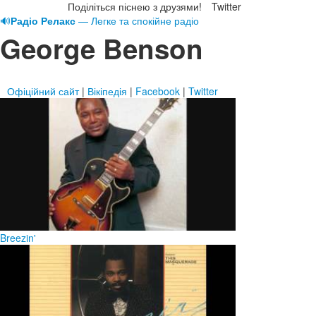
Поділіться піснею з друзями!
Twitter
🔊
Радіо Релакс
— Легке та спокійне радіо
George Benson
Офіційний сайт
|
Вікіпедія
|
Facebook
|
Twitter
Breezin'