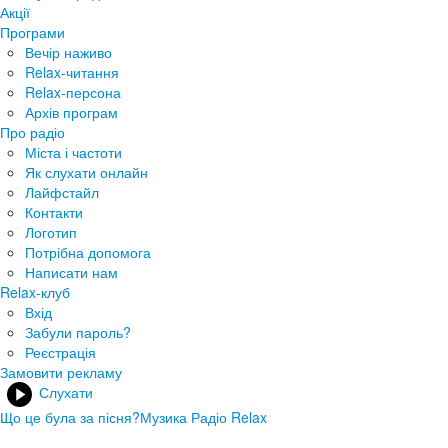
Акції
Програми
Вечір наживо
Relax-читання
Relax-персона
Архів програм
Про радіо
Міста і частоти
Як слухати онлайн
Лайфстайл
Контакти
Логотип
Потрібна допомога
Написати нам
Relax-клуб
Вхід
Забули пароль?
Реєстрація
Замовити рекламу
Слухати
Що це була за пісня?
Музика Радіо Relax