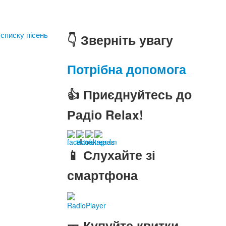
 списку пісень
👇 Зверніть увагу
Потрібна допомога
👍 Приєднуйтесь до
Радіо Relax!
📱 Слухайте зі
смартфона
RadioPlayer
🎫 Купуйте квитки