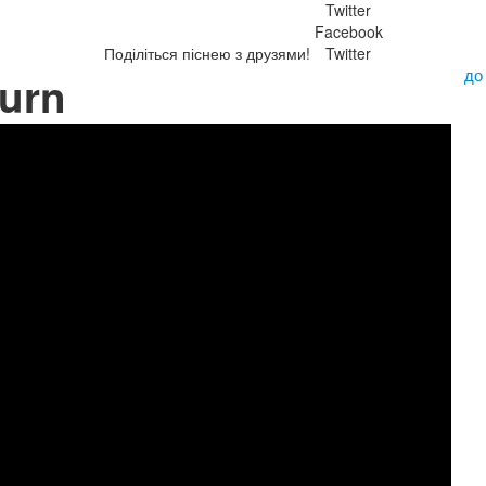
Twitter
Facebook
Поділіться піснею з друзями!
Twitter
до
turn