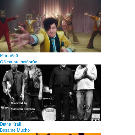
Pianoбой
Об'єднані любов'ю
Diana Krall
Besame Mucho