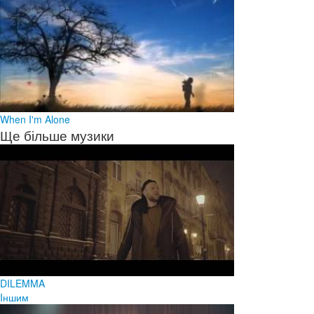
When I'm Alone
Ще більше музики
DILEMMA
Iншим