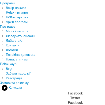
Програми
Вечір наживо
Relax-читання
Relax-персона
Архів програм
Про радіо
Міста і частоти
Як слухати онлайн
Лайфстайл
Контакти
Логотип
Потрібна допомога
Написати нам
Relax-клуб
Вхід
Забули пароль?
Реєстрація
Замовити рекламу
Слухати
Facebook
Twitter
Facebook