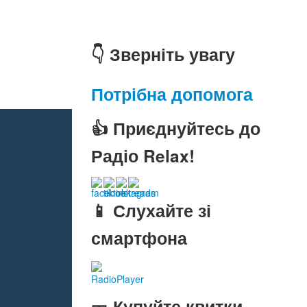
👇 Зверніть увагу
Потрібна допомога
👍 Приєднуйтесь до
Радіо Relax!
📱 Слухайте зі
смартфона
RadioPlayer
🎫 Купуйте квитки