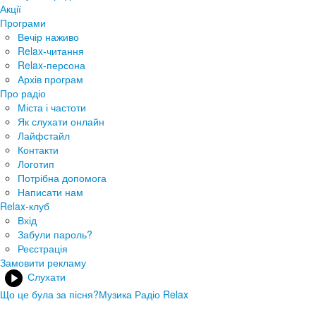
Акції
Програми
Вечір наживо
Relax-читання
Relax-персона
Архів програм
Про радіо
Міста і частоти
Як слухати онлайн
Лайфстайл
Контакти
Логотип
Потрібна допомога
Написати нам
Relax-клуб
Вхід
Забули пароль?
Реєстрація
Замовити рекламу
Слухати
Що це була за пісня?
Музика Радіо Relax