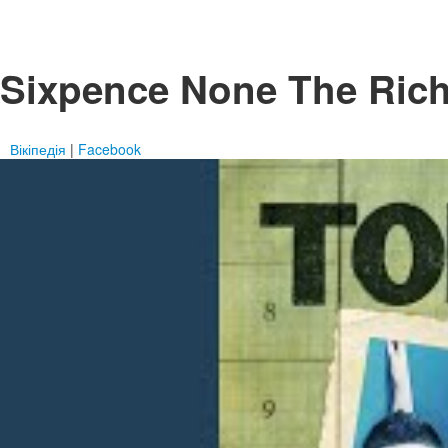
Sixpence None The Rich
Вікіпедія
|
Facebook