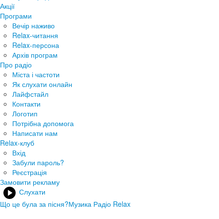
Акції
Програми
Вечір наживо
Relax-читання
Relax-персона
Архів програм
Про радіо
Міста і частоти
Як слухати онлайн
Лайфстайл
Контакти
Логотип
Потрібна допомога
Написати нам
Relax-клуб
Вхід
Забули пароль?
Реєстрація
Замовити рекламу
Слухати
Що це була за пісня?
Музика Радіо Relax