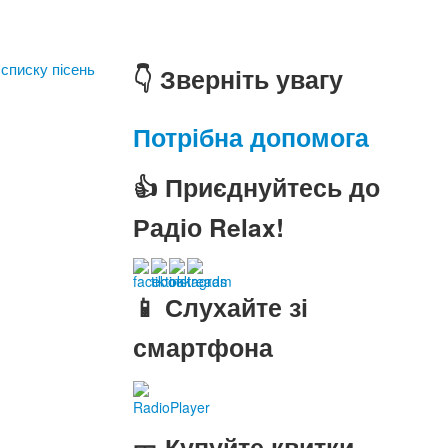
 списку пісень
👇 Зверніть увагу
Потрібна допомога
👍 Приєднуйтесь до
Радіо Relax!
📱 Слухайте зі
смартфона
RadioPlayer
🎫 Купуйте квитки