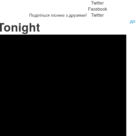
Twitter
Facebook
Поділіться піснею з друзями!
Twitter
до
 Tonight