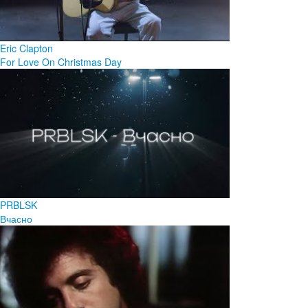
Eric Clapton
For Love On Christmas Day
PRBLSK
Вчасно