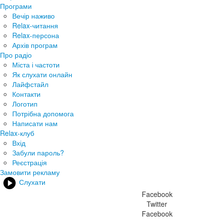
Програми
Вечір наживо
Relax-читання
Relax-персона
Архів програм
Про радіо
Міста і частоти
Як слухати онлайн
Лайфстайл
Контакти
Логотип
Потрібна допомога
Написати нам
Relax-клуб
Вхід
Забули пароль?
Реєстрація
Замовити рекламу
Слухати
Facebook
Twitter
Facebook