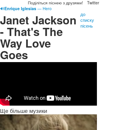
Поділіться піснею з друзями!
Twitter
🔊
Enrique Iglesias
— Hero
до
Janet Jackson
списку
пісень
- That's The
Way Love
Goes
Ще більше музики