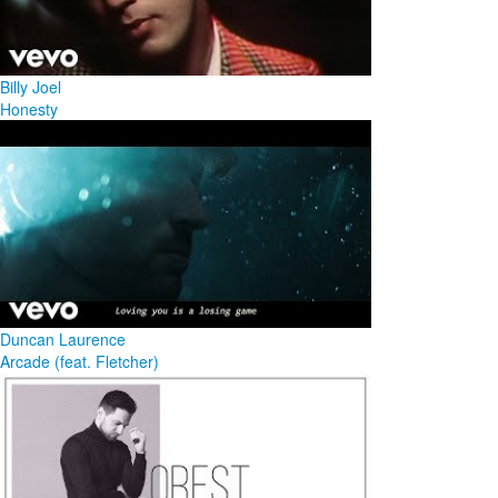
Billy Joel
Honesty
Duncan Laurence
Arcade (feat. Fletcher)