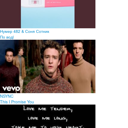
Нумер 482 & Соня Сотник
По водi
NSYNC
This I Promise You