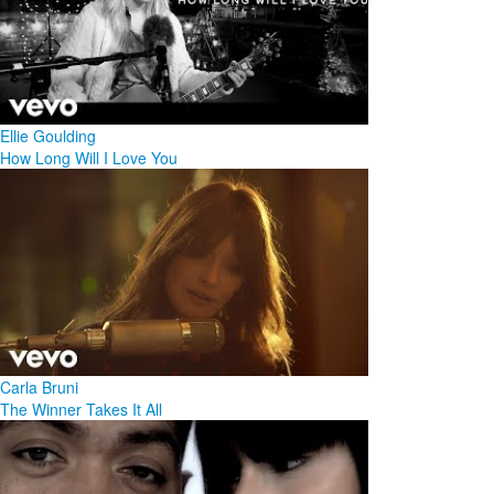
Ellie Goulding
How Long Will I Love You
Carla Bruni
The Winner Takes It All