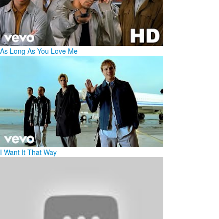
As Long As You Love Me
I Want It That Way