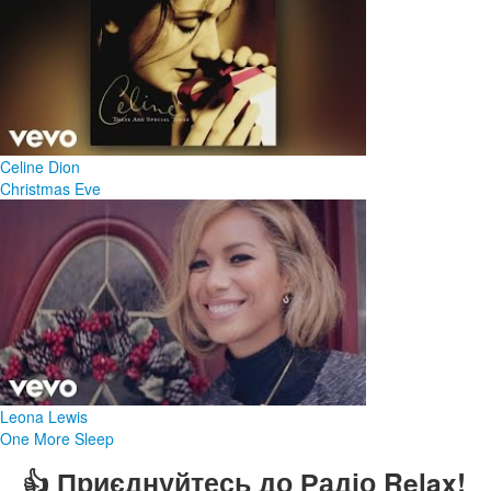
Celine Dion
Christmas Eve
Leona Lewis
One More Sleep
👍 Приєднуйтесь до Радіо Relax!