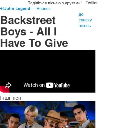
Поділіться піснею з друзями!
Twitter
🔊
John Legend
— Rounds
до
Backstreet
списку
пісень
Boys - All I
Have To Give
Інші пісні