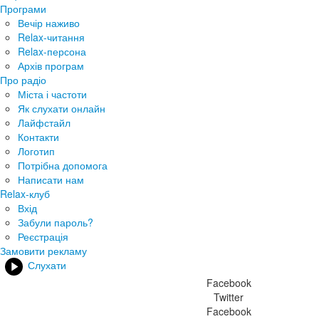
Програми
Вечір наживо
Relax-читання
Relax-персона
Архів програм
Про радіо
Міста і частоти
Як слухати онлайн
Лайфстайл
Контакти
Логотип
Потрібна допомога
Написати нам
Relax-клуб
Вхід
Забули пароль?
Реєстрація
Замовити рекламу
Слухати
Facebook
Twitter
Facebook