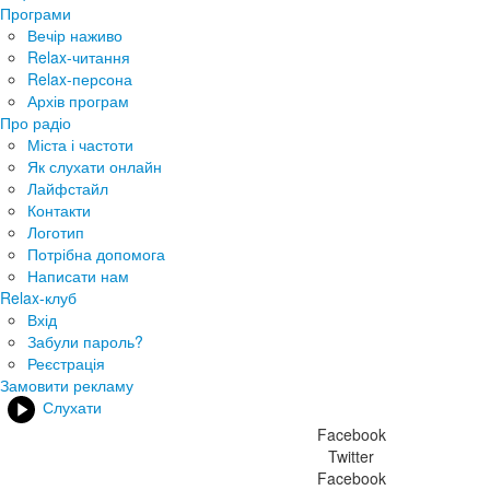
Програми
Вечір наживо
Relax-читання
Relax-персона
Архів програм
Про радіо
Міста і частоти
Як слухати онлайн
Лайфстайл
Контакти
Логотип
Потрібна допомога
Написати нам
Relax-клуб
Вхід
Забули пароль?
Реєстрація
Замовити рекламу
Слухати
Facebook
Twitter
Facebook