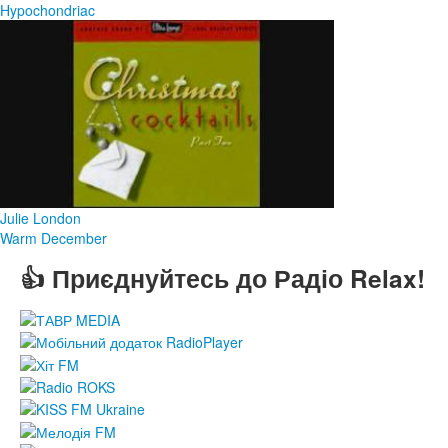
Hypochondriac
Julie London
Warm December
👍 Приєднуйтесь до Радіо Relax!