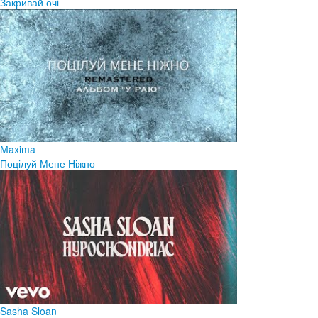
Закривай очі
Maxima
Поцілуй Мене Ніжно
Sasha Sloan