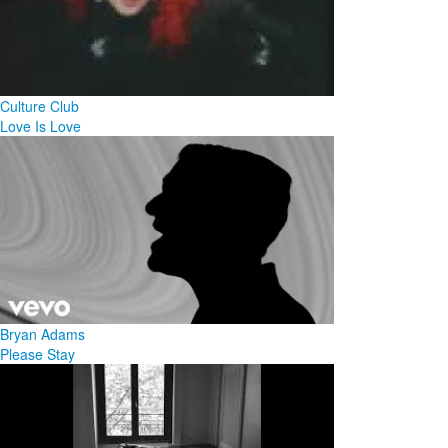
Culture Club
Love Is Love
Bryan Adams
Please Stay