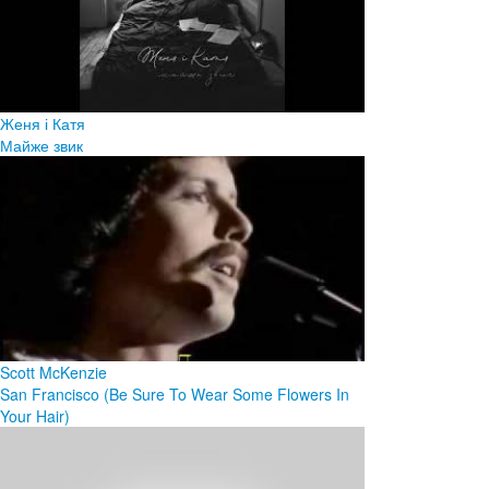
Женя і Катя
Майже звик
Scott McKenzie
San Francisco (Be Sure To Wear Some Flowers In
Your Hair)