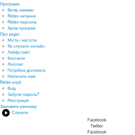
Програми
Вечір наживо
Relax-читання
Relax-персона
Архів програм
Про радіо
Міста і частоти
Як слухати онлайн
Лайфстайл
Контакти
Логотип
Потрібна допомога
Написати нам
Relax-клуб
Вхід
Забули пароль?
Реєстрація
Замовити рекламу
Слухати
Facebook
Twitter
Facebook