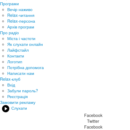
Програми
Вечір наживо
Relax-читання
Relax-персона
Архів програм
Про радіо
Міста і частоти
Як слухати онлайн
Лайфстайл
Контакти
Логотип
Потрібна допомога
Написати нам
Relax-клуб
Вхід
Забули пароль?
Реєстрація
Замовити рекламу
Слухати
Facebook
Twitter
Facebook