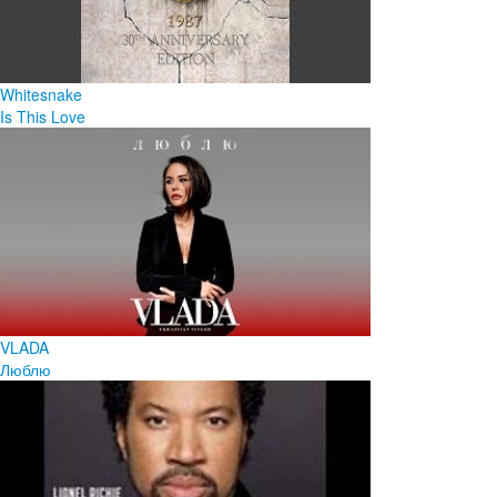
Whitesnake
Is This Love
VLADA
Люблю