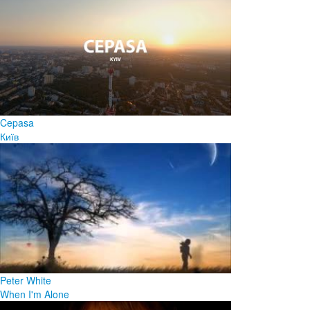
Cepasa
Київ
Peter White
When I'm Alone