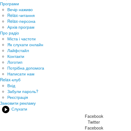
Програми
Вечір наживо
Relax-читання
Relax-персона
Архів програм
Про радіо
Міста і частоти
Як слухати онлайн
Лайфстайл
Контакти
Логотип
Потрібна допомога
Написати нам
Relax-клуб
Вхід
Забули пароль?
Реєстрація
Замовити рекламу
Слухати
Facebook
Twitter
Facebook