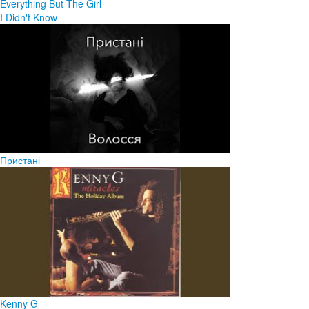
Everything But The Girl
I Didn't Know
Пристані
Kenny G