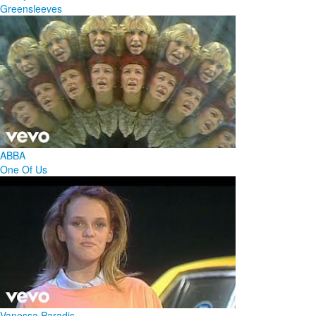
Greensleeves
ABBA
One Of Us
Vanessa Paradis