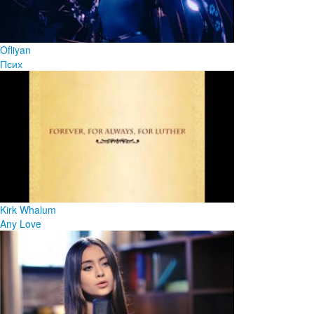
Ofliyan
Псих
Kirk Whalum
Any Love