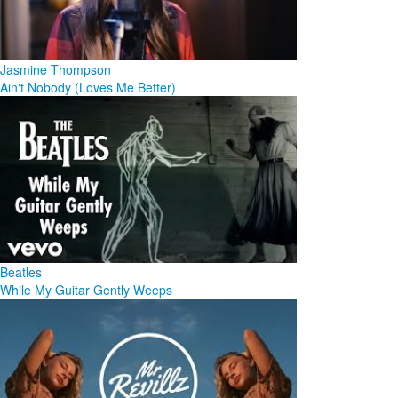
Jasmine Thompson
Ain't Nobody (Loves Me Better)
Beatles
While My Guitar Gently Weeps