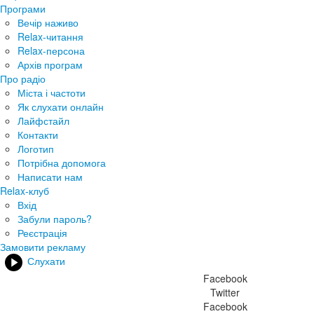
Програми
Вечір наживо
Relax-читання
Relax-персона
Архів програм
Про радіо
Міста і частоти
Як слухати онлайн
Лайфстайл
Контакти
Логотип
Потрібна допомога
Написати нам
Relax-клуб
Вхід
Забули пароль?
Реєстрація
Замовити рекламу
Слухати
Facebook
Twitter
Facebook