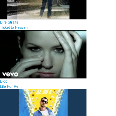
Dire Straits
Ticket to Heaven
Dido
Life For Rent