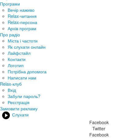
Програми
Вечір наживо
Relax-читання
Relax-персона
Архів програм
Про радіо
Міста і частоти
Як слухати онлайн
Лайфстайл
Контакти
Логотип
Потрібна допомога
Написати нам
Relax-клуб
Вхід
Забули пароль?
Реєстрація
Замовити рекламу
Слухати
Facebook
Twitter
Facebook