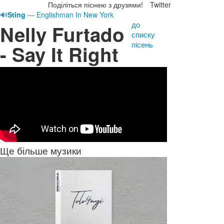
Поділіться піснею з друзями!
Twitter
🔊
Sting
— Englishman In New York
до
Nelly Furtado
списку
пісень
- Say It Right
Ще більше музики