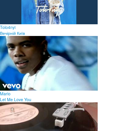
Tolo4nyi
Вечірній Київ
Mario
Let Me Love You