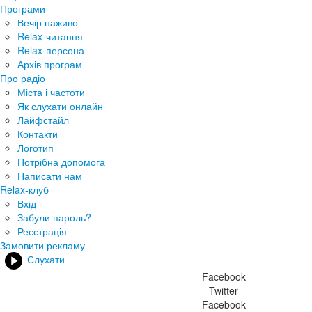
Програми
Вечір наживо
Relax-читання
Relax-персона
Архів програм
Про радіо
Міста і частоти
Як слухати онлайн
Лайфстайл
Контакти
Логотип
Потрібна допомога
Написати нам
Relax-клуб
Вхід
Забули пароль?
Реєстрація
Замовити рекламу
Слухати
Facebook
Twitter
Facebook