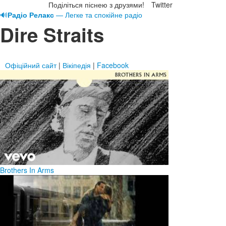
Поділіться піснею з друзями!
Twitter
🔊
Радіо Релакс
— Легке та спокійне радіо
Dire Straits
Офіційний сайт
|
Вікіпедія
|
Facebook
Brothers In Arms