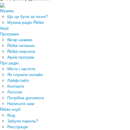
Музика
Що це була за пісня?
Музика радіо Relax
Акції
Програми
Вечір наживо
Relax-читання
Relax-персона
Архів програм
Про радіо
Міста і частоти
Як слухати онлайн
Лайфстайл
Контакти
Логотип
Потрібна допомога
Написати нам
Relax-клуб
Вхід
Забули пароль?
Реєстрація