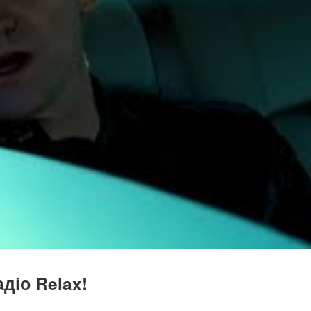
діо Relax!