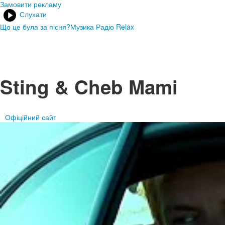
Замовити рекламу
Слухати
Що це була за пісня?
Музика Радіо Relax
Sting & Cheb Mami
Офіційний сайт