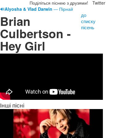
Поділіться піснею з друзями!
Twitter
🔊
Alyosha & Vlad Darwin
— Пірнай
до
Brian
списку
пісень
Culbertson -
Hey Girl
Інші пісні