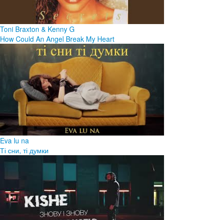
Toni Braxton & Kenny G
How Could An Angel Break My Heart
Eva lu na
Ті сни, ті думки