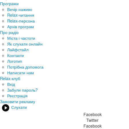
Програми
Вечір наживо
Relax-читання
Relax-персона
Архів програм
Про радіо
Міста і частоти
Як слухати онлайн
Лайфстайл
Контакти
Логотип
Потрібна допомога
Написати нам
Relax-клуб
Вхід
Забули пароль?
Реєстрація
Замовити рекламу
Слухати
Facebook
Twitter
Facebook