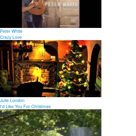
Peter White
Crazy Love
Julie London
I'd Like You For Christmas