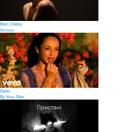
Mari Cheba
Лотоси
Sade
By Your Side