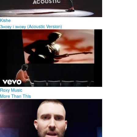
Kishe
Знову і знову (Acoustic Version)
Roxy Music
More Than This