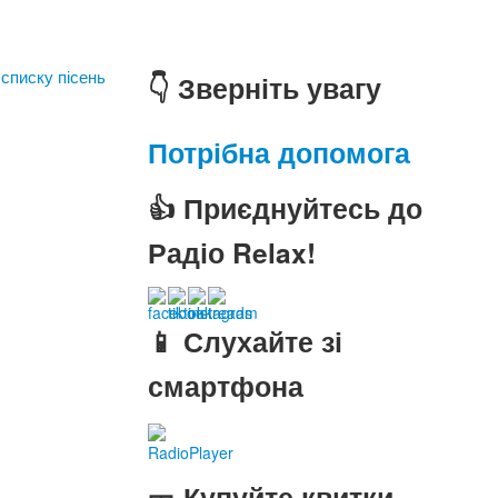
 списку пісень
👇 Зверніть увагу
Потрібна допомога
👍 Приєднуйтесь до
Радіо Relax!
📱 Слухайте зі
смартфона
RadioPlayer
🎫 Купуйте квитки