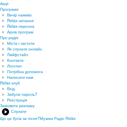
Акції
Програми
Вечір наживо
Relax-читання
Relax-персона
Архів програм
Про радіо
Міста і частоти
Як слухати онлайн
Лайфстайл
Контакти
Логотип
Потрібна допомога
Написати нам
Relax-клуб
Вхід
Забули пароль?
Реєстрація
Замовити рекламу
Слухати
Що це була за пісня?
Музика Радіо Relax