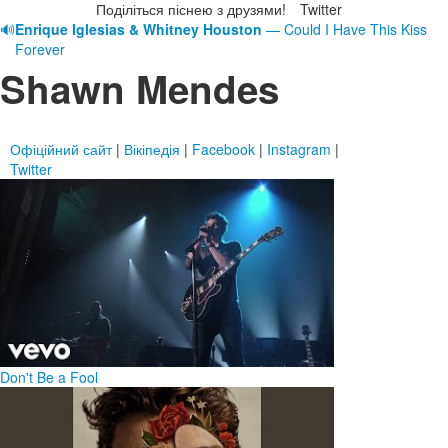
Поділіться піснею з друзями!
Twitter
🔊
Enrique Iglesias & Whitney Houston
— Could I Have This Kiss
Forever
Shawn Mendes
Офіційний сайт
|
Вікіпедія
|
Facebook
|
Instagram
|
Twitter
Don't Be a Fool