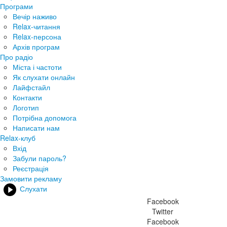
Програми
Вечір наживо
Relax-читання
Relax-персона
Архів програм
Про радіо
Міста і частоти
Як слухати онлайн
Лайфстайл
Контакти
Логотип
Потрібна допомога
Написати нам
Relax-клуб
Вхід
Забули пароль?
Реєстрація
Замовити рекламу
Слухати
Facebook
Twitter
Facebook