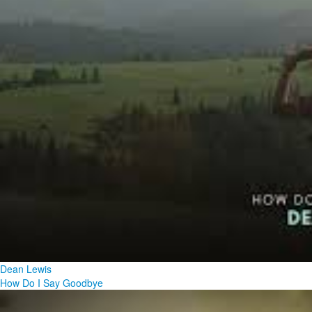
Dean Lewis
How Do I Say Goodbye