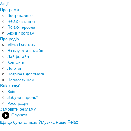
Акції
Програми
Вечір наживо
Relax-читання
Relax-персона
Архів програм
Про радіо
Міста і частоти
Як слухати онлайн
Лайфстайл
Контакти
Логотип
Потрібна допомога
Написати нам
Relax-клуб
Вхід
Забули пароль?
Реєстрація
Замовити рекламу
Слухати
Що це була за пісня?
Музика Радіо Relax