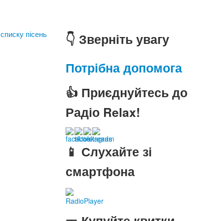
 списку пісень
👇 Зверніть увагу
Потрібна допомога
👍 Приєднуйтесь до
Радіо Relax!
📱 Слухайте зі
смартфона
RadioPlayer
🎫 Купуйте квитки