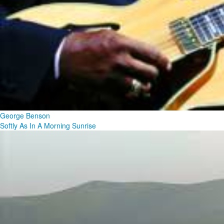
George Benson
Softly As In A Morning Sunrise