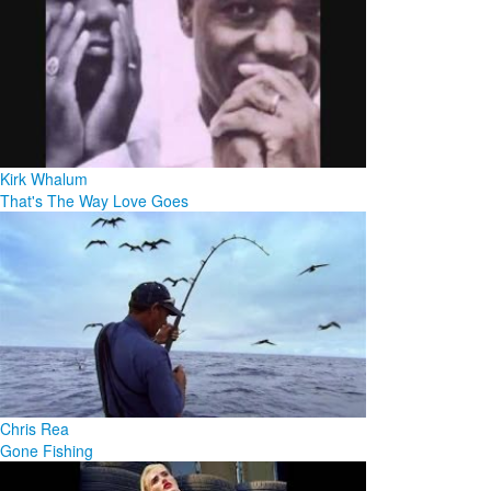
Kirk Whalum
That's The Way Love Goes
Chris Rea
Gone Fishing