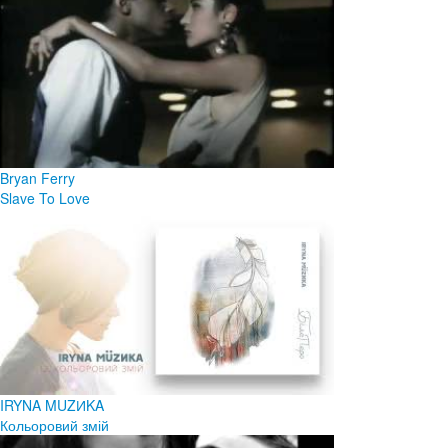
Bryan Ferry
Slave To Love
IRYNA MUZИKA
Кольоровий змій