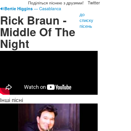
Поділіться піснею з друзями!
Twitter
🔊
Bertie Higgins
— Casablanca
до
Rick Braun -
списку
пісень
Middle Of The
Night
Інші пісні