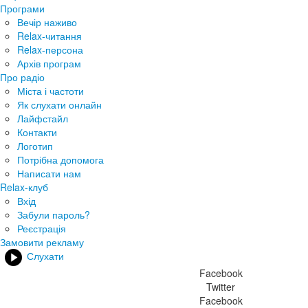
Програми
Вечір наживо
Relax-читання
Relax-персона
Архів програм
Про радіо
Міста і частоти
Як слухати онлайн
Лайфстайл
Контакти
Логотип
Потрібна допомога
Написати нам
Relax-клуб
Вхід
Забули пароль?
Реєстрація
Замовити рекламу
Слухати
Facebook
Twitter
Facebook