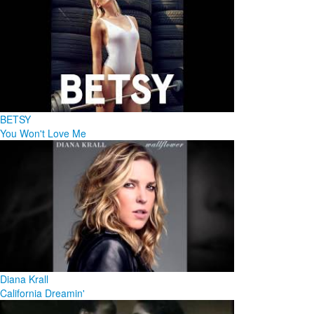
BETSY
You Won't Love Me
Diana Krall
California Dreamin'