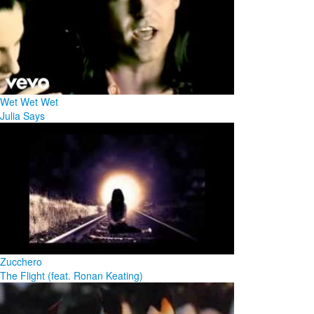
Wet Wet Wet
Julia Says
Zucchero
The Flight (feat. Ronan Keating)