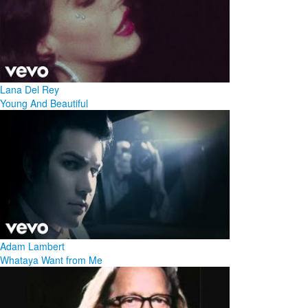
Lana Del Rey
Young And Beautiful
Adam Lambert
Whataya Want from Me