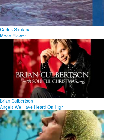
Carlos Santana
Moon Flower
Brian Culbertson
Angels We Have Heard On High