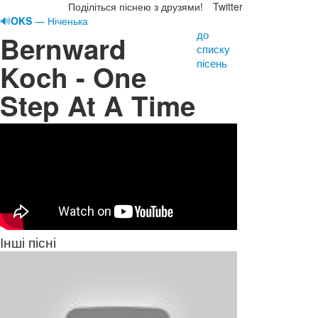
Поділіться піснею з друзями!
Twitter
🔊
OKS
— Ніченька
до
Bernward
списку
пісень
Koch - One
Step At A Time
Інші пісні