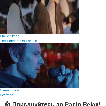
Emilie Simon
The Dancers On The Ice
Океан Ельзи
Без тебе
👍 Приєднуйтесь до Радіо Relax!