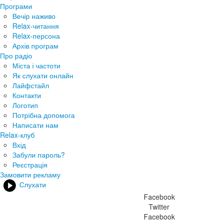
Програми
Вечір наживо
Relax-читання
Relax-персона
Архів програм
Про радіо
Міста і частоти
Як слухати онлайн
Лайфстайл
Контакти
Логотип
Потрібна допомога
Написати нам
Relax-клуб
Вхід
Забули пароль?
Реєстрація
Замовити рекламу
Слухати
Facebook
Twitter
Facebook