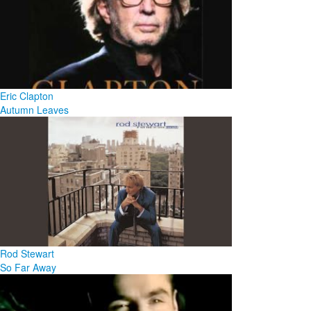
Eric Clapton
Autumn Leaves
Rod Stewart
So Far Away