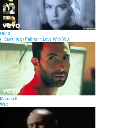
UB40
(I Can't Help) Falling In Love With You
Maroon 5
Wait