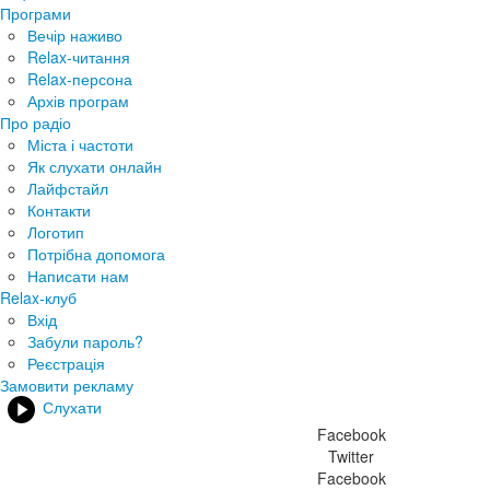
Програми
Вечір наживо
Relax-читання
Relax-персона
Архів програм
Про радіо
Міста і частоти
Як слухати онлайн
Лайфстайл
Контакти
Логотип
Потрібна допомога
Написати нам
Relax-клуб
Вхід
Забули пароль?
Реєстрація
Замовити рекламу
Слухати
Facebook
Twitter
Facebook