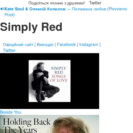
Поділіться піснею з друзями!
Twitter
🔊
Kate Soul & Олексій Копилов
— Поламана любов (Pivovarov
Prod)
Simply Red
Офіційний сайт
|
Вікіпедія
|
Facebook
|
Instagram
|
Twitter
Beside You