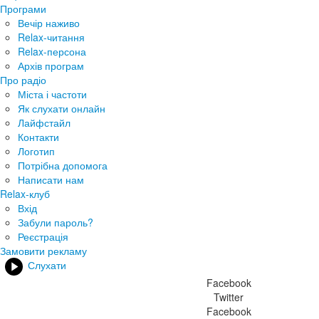
Програми
Вечір наживо
Relax-читання
Relax-персона
Архів програм
Про радіо
Міста і частоти
Як слухати онлайн
Лайфстайл
Контакти
Логотип
Потрібна допомога
Написати нам
Relax-клуб
Вхід
Забули пароль?
Реєстрація
Замовити рекламу
Слухати
Facebook
Twitter
Facebook